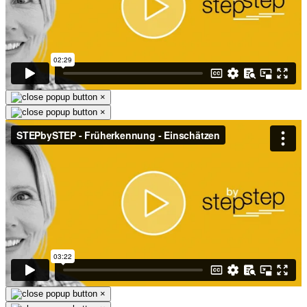
×
×
×