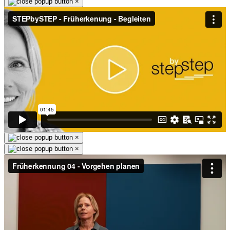
×
×
×